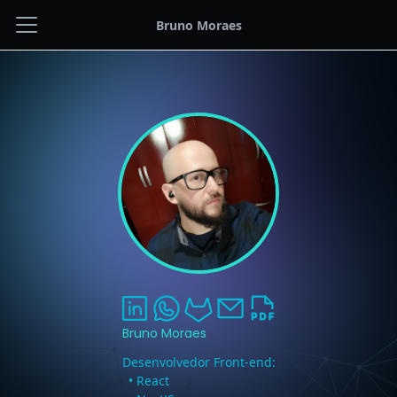
Bruno Moraes
Bruno Moraes
Desenvolvedor Front-end:
• React